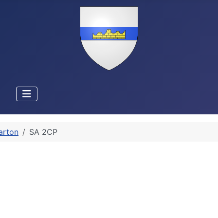
arton
SA 2CP